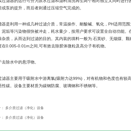
续过滤器的运行可分为原水过滤和滤料清洗再生两个相对独立又同时进行
差或泵的提升，而后者则通过压缩空气完成的。
PH
滤器是利用一种或几种过滤介质，常温操作、耐酸碱、氧化，
适用范围
，泥垢等污染物很快被冲走，耗水量少，按用户要求可设置全自动功能。
:
除杂质，从而达到过滤的目的。其内装的填料一般为
石英砂、无烟煤、颗
0.005-0.01m
,
度在
之间
可有效去除胶体微粒及高分子有机物。
于去除水中的悬浮物。
(
99%)
过滤器主要用于吸附水中游离氯
吸附力达
，对有机物和色度也有较
活性碳。设备主要材质为碳钢防腐、玻璃钢和不锈钢等。
个：
多介质过滤（净化）设备
个：
多介质过滤（净化）设备