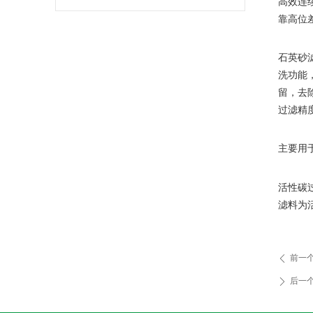
高效连
靠高位
石英砂
洗功能
留，去
过滤精
主要用
活性碳
滤料为
前一
ꄴ
后一
ꄲ