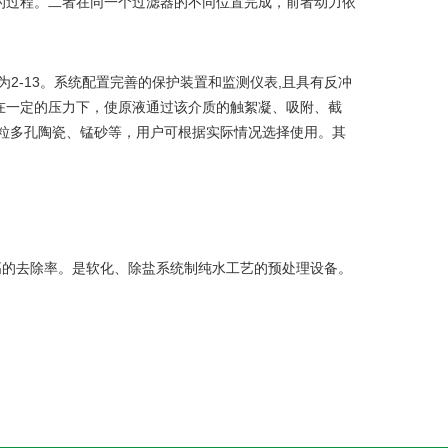
的过程。二者在同一个过滤器的不同位置完成，前者动力依
2-13
,
为
。系统配置完善的保护装置和监测仪表
且具有反冲
在一定的压力下，使原液通过该介质的触絮凝、吸附、截
粒多孔陶瓷、锰砂等，用户可根据实际情况选择使用。其
高的去除率。是软化、除盐系统制纯水工艺的预处理设备。